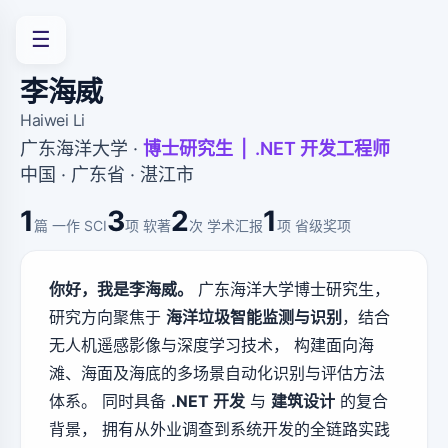
☰
李海威
Haiwei Li
广东海洋大学 ·
博士研究生 | .NET 开发工程师
中国 · 广东省 · 湛江市
1
3
2
1
篇 一作 SCI
项 软著
次 学术汇报
项 省级奖项
你好，我是李海威。
广东海洋大学博士研究生，
研究方向聚焦于
海洋垃圾智能监测与识别
，结合
无人机遥感影像与深度学习技术， 构建面向海
滩、海面及海底的多场景自动化识别与评估方法
体系。 同时具备
.NET 开发
与
建筑设计
的复合
背景， 拥有从外业调查到系统开发的全链路实践